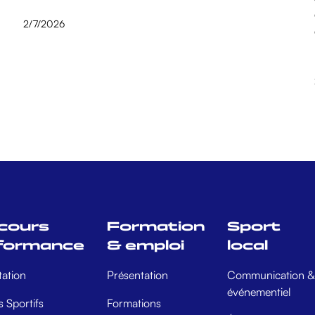
2/7/2026
cours
Formation
Sport
formance
& emploi
local
tation
Présentation
Communication &
événementiel
 Sportifs
Formations