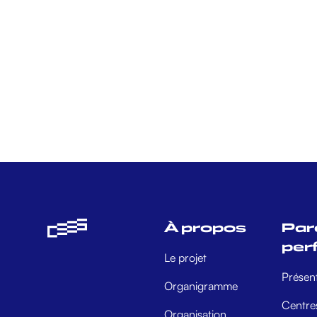
À propos
Par
per
Le projet
Présen
Organigramme
Centres
Organisation